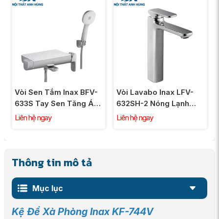
Vòi Sen Tắm Inax BFV-
Vòi Lavabo Inax LFV-
633S Tay Sen Tăng Áp
632SH-2 Nóng Lạnh
Nóng Lạnh
Thân Cao Gồm Nút
Liên hệ ngay
Liên hệ ngay
Chặn Nước
Thông tin mô tả
Mục lục
Kệ Để Xà Phòng Inax KF-744V