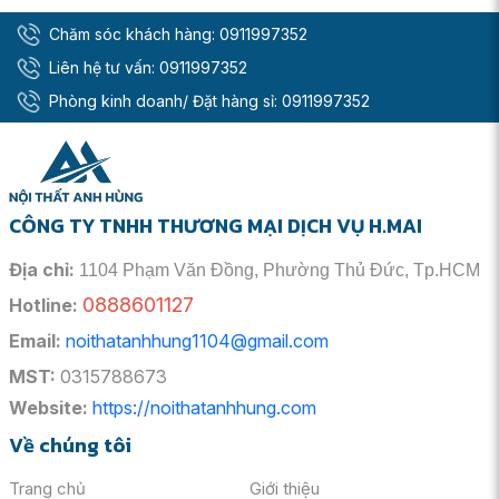
Chăm sóc khách hàng:
0911997352
Liên hệ tư vấn:
0911997352
Phòng kinh doanh/ Đặt hàng sỉ:
0911997352
CÔNG TY TNHH THƯƠNG MẠI DỊCH VỤ H.MAI
Địa chỉ:
1104 Phạm Văn Đồng, Phường Thủ Đức, Tp.HCM
0888601127
Hotline:
Để hiểu rõ hơn về giá trị mà Kệ Để Xà Phòng Inax KF-
Email:
noithatanhhung1104@gmail.com
744V mang lại, chúng ta cùng xem xét các thông số kỹ
MST:
0315788673
thuật sau:
Website:
https://noithatanhhung.com
Kích thước: 186 x 107 x 44 mm
Về chúng tôi
Chất liệu sản xuất
Trang chủ
Giới thiệu