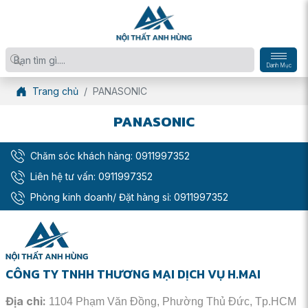
Danh Mục
Trang chủ
PANASONIC
PANASONIC
Chăm sóc khách hàng:
0911997352
Liên hệ tư vấn:
0911997352
Phòng kinh doanh/ Đặt hàng sỉ:
0911997352
CÔNG TY TNHH THƯƠNG MẠI DỊCH VỤ H.MAI
Địa chỉ:
1104 Phạm Văn Đồng, Phường Thủ Đức, Tp.HCM