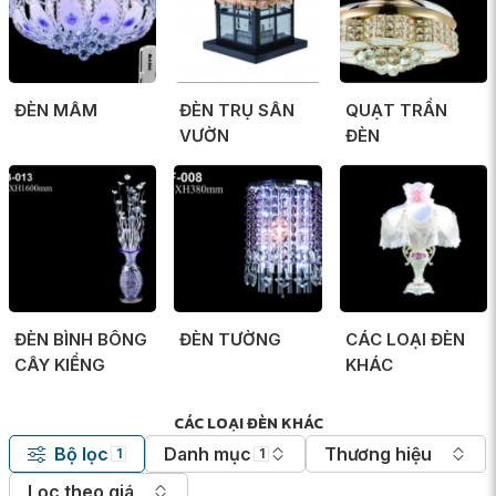
ĐÈN MÂM
ĐÈN TRỤ SÂN
QUẠT TRẦN
VƯỜN
ĐÈN
ĐÈN BÌNH BÔNG
ĐÈN TƯỜNG
CÁC LOẠI ĐÈN
CÂY KIỂNG
KHÁC
CÁC LOẠI ĐÈN KHÁC
Bộ lọc
Danh mục
Thương hiệu
1
1
Lọc theo giá