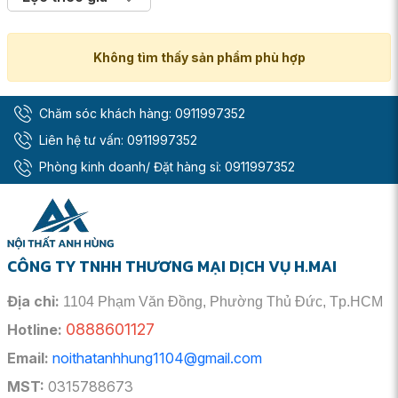
Không tìm thấy sản phẩm phù hợp
Chăm sóc khách hàng:
0911997352
Liên hệ tư vấn:
0911997352
Phòng kinh doanh/ Đặt hàng sỉ:
0911997352
CÔNG TY TNHH THƯƠNG MẠI DỊCH VỤ H.MAI
Địa chỉ:
1104 Phạm Văn Đồng, Phường Thủ Đức, Tp.HCM
0888601127
Hotline:
Email:
noithatanhhung1104@gmail.com
MST:
0315788673