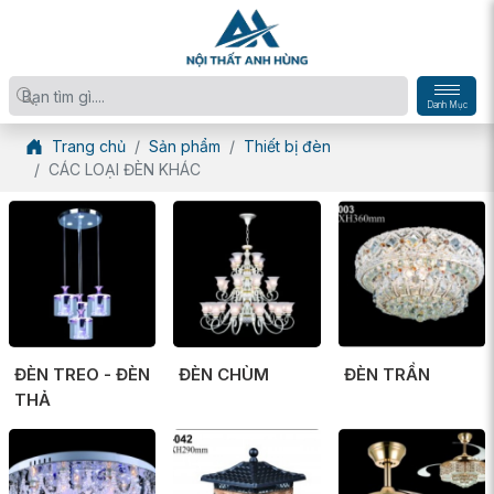
Danh Mục
Trang chủ
Sản phẩm
Thiết bị đèn
CÁC LOẠI ĐÈN KHÁC
ĐÈN TREO - ĐÈN
ĐÈN CHÙM
ĐÈN TRẦN
THẢ