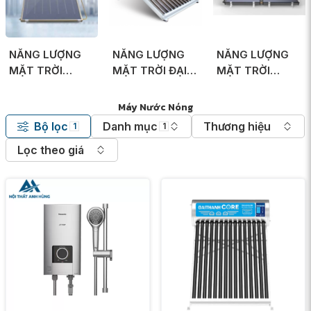
NĂNG LƯỢNG
NĂNG LƯỢNG
NĂNG LƯỢNG
MẶT TRỜI
MẶT TRỜI ĐẠI
MẶT TRỜI
TOÀN MỸ
THÀNH
ARISTON
Máy Nước Nóng
Bộ lọc
Danh mục
Thương hiệu
1
1
Lọc theo giá