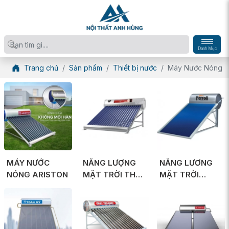
Danh Mục
Trang chủ
Sản phẩm
Thiết bị nước
Máy Nước Nóng
MÁY NƯỚC
NĂNG LƯỢNG
NĂNG LƯƠNG
NÓNG ARISTON
MẶT TRỜI THÁI
MẶT TRỜI
DƯƠNG NĂNG
FERROLI
SƠN HÀ