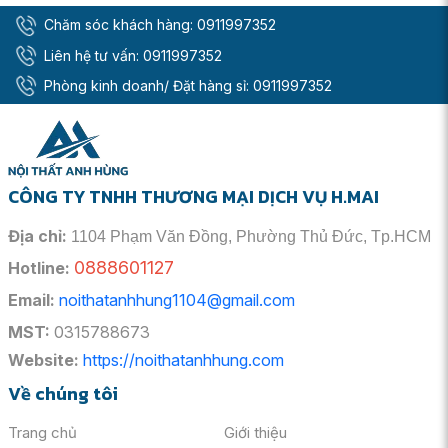
Chăm sóc khách hàng:
0911997352
Liên hệ tư vấn:
0911997352
Phòng kinh doanh/ Đặt hàng sỉ:
0911997352
CÔNG TY TNHH THƯƠNG MẠI DỊCH VỤ H.MAI
Địa chỉ:
1104 Phạm Văn Đồng, Phường Thủ Đức, Tp.HCM
0888601127
Hotline:
Email:
noithatanhhung1104@gmail.com
MST:
0315788673
Website:
https://noithatanhhung.com
Về chúng tôi
Trang chủ
Giới thiệu