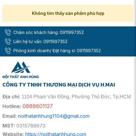
Không tìm thấy sản phẩm phù hợp
Chăm sóc khách hàng:
0911997352
Liên hệ tư vấn:
0911997352
Phòng kinh doanh/ Đặt hàng sỉ:
0911997352
CÔNG TY TNHH THƯƠNG MẠI DỊCH VỤ H.MAI
Địa chỉ:
1104 Phạm Văn Đồng, Phường Thủ Đức, Tp.HCM
0888601127
Hotline:
Email:
noithatanhhung1104@gmail.com
MST:
0315788673
Website:
https://noithatanhhung.com