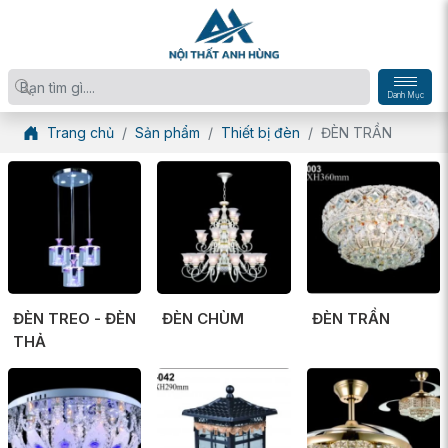
Danh Mục
Trang chủ
Sản phẩm
Thiết bị đèn
ĐÈN TRẦN
ĐÈN TREO - ĐÈN
ĐÈN CHÙM
ĐÈN TRẦN
THẢ