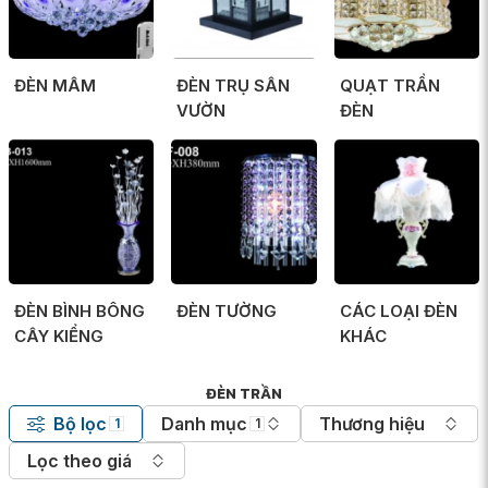
ĐÈN MÂM
ĐÈN TRỤ SÂN
QUẠT TRẦN
VƯỜN
ĐÈN
ĐÈN BÌNH BÔNG
ĐÈN TƯỜNG
CÁC LOẠI ĐÈN
CÂY KIỂNG
KHÁC
ĐÈN TRẦN
Bộ lọc
Danh mục
Thương hiệu
1
1
Lọc theo giá