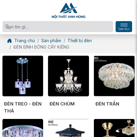
Danh Mục
Trang chủ
Sản phẩm
Thiết bị đèn
ĐÈN BÌNH BÔNG CÂY KIỂNG
ĐÈN TREO - ĐÈN
ĐÈN CHÙM
ĐÈN TRẦN
THẢ