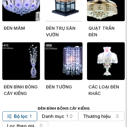
ĐÈN MÂM
ĐÈN TRỤ SÂN
QUẠT TRẦN
VƯỜN
ĐÈN
ĐÈN BÌNH BÔNG
ĐÈN TƯỜNG
CÁC LOẠI ĐÈN
CÂY KIỂNG
KHÁC
ĐÈN BÌNH BÔNG CÂY KIỂNG
Bộ lọc
Danh mục
Thương hiệu
1
1
Lọc theo giá